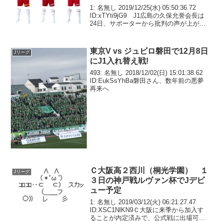
じはおかしい」
1: 名無し 2019/12/25(水) 05:50:36.72
ID:xTYti9jG9 J1広島の久保允誉会長は
24日、サポーターから批判の声が上がっ
ている来季のアウェーユニホームについ
て、見直す考えのないことを明らかにし
た。23日に発...
東京V vs ジュビロ磐田で12月8日
Jリーグ
にJ1入れ替え戦!
493: 名無し 2018/12/02(日) 15:01:38.62
ID:EukSsYhBa磐田さん、数年前の悪夢
再来へ
Ｃ大阪高２西川（桐光学園） １
Jリーグ
３日の神戸戦ルヴァン杯でJデビ
ュー予定
1: 名無し 2019/03/12(火) 06:21:27.47
ID:XSC1NlKN9Ｃ大阪に来季から加入す
ることが内定済みで、公式戦に出場可能