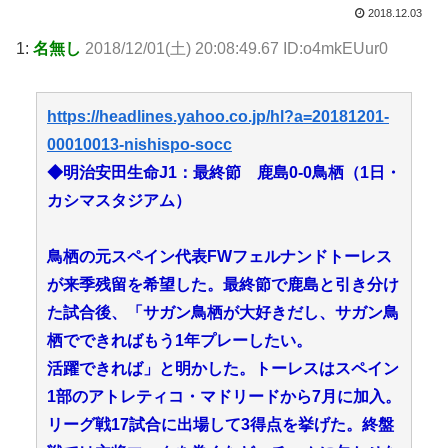
2018.12.03
1:
名無し
2018/12/01(土) 20:08:49.67 ID:o4mkEUur0
https://headlines.yahoo.co.jp/hl?a=20181201-
00010013-nishispo-socc
◆明治安田生命J1：最終節 鹿島0‐0鳥栖（1日・
カシマスタジアム）
鳥栖の元スペイン代表FWフェルナンドトーレス
が来季残留を希望した。最終節で鹿島と引き分け
た試合後、「サガン鳥栖が大好きだし、サガン鳥
栖でできればもう1年プレーしたい。
活躍できれば」と明かした。トーレスはスペイン
1部のアトレティコ・マドリードから7月に加入。
リーグ戦17試合に出場して3得点を挙げた。終盤