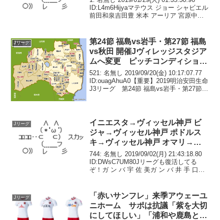
ID:L4m6Hijyaマテウス ジョー シャビエル
前田和泉吉田豊 米本 アーリア 宮原中谷
ランゲラック控え…赤崎、青木、相馬、
ネット、小林伊藤、秋山、金井、丸山、
櫛引、菅...
第24節 福島vs岩手・第27節 福島
Jリーグ
vs秋田 開催Jヴィレッジスタジア
ムへ変更 ピッチコンディション
不良の為
521: 名無し 2019/09/20(金) 10:17:07.77
ID:ouagAhuA0【重要】2019明治安田生命
J3リーグ 第24節 福島vs岩手・第27節
福島vs秋田 開催スタジアム変更のお知ら
せこの度、9月29日（日）に開催...
イニエスタ→ヴィッセル神戸 ビ
Jリーグ
ジャ→ヴィッセル神戸 ポドルス
キ→ヴィッセル神戸 オマリ→ヴ
ィッセル神戸 フェルマーレン→
744: 名無し 2019/09/02(月) 21:43:18.80
ヴィッセル神戸
ID:DWsC7UM80Jリーグも復活してる
ぞ！ガ ン バ 宇 佐 美ガ ン バ 井 手 口ヴ
ィ ッ セ ル 酒 井うおおおおおおおおおお
おお765: 名無し 2019...
「赤いサンフレ」来季アウェーユ
Jリーグ
ニホーム サポは抗議「紫を大切
にしてほしい」「浦和や鹿島と同