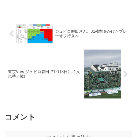
なＪリーグ特別指定選手に認定された桐
光学園高２年のＵ―１９日本代表ＭＦ西
川潤（１７）が、１３...
ジュビロ磐田さん、J1残留をかけたプレ
ーオフ行きへ
東京V vs ジュビロ磐田で12月8日にJ1入
れ替え戦!
コメント