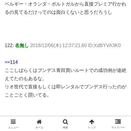
ベルギー・オランダ・ポルトガルから直接プレミア行かれ
るの見てるだけってのは面白くないと思うだろうし
122:
名無し
2018/12/06(木) 12:37:21.60 ID:XdBYVA3K0
>>114
ここしばらくはブンデス青田買いルートでの成功例が途絶
えてたのもあるな。
リオ世代で直接もしくは即レンタルでブンデス行ったのが
ことごとく躓いてる。
130:
名無し
2018/12/06(木) 12:56:46.13 ID:gBwfh3Tk0
メニュー
ホーム
検索
トップ
サイドバー