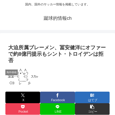
国内、国外のサッカー情報を掲載しています。
蹴球的情報ch
大迫所属ブレーメン、冨安健洋にオファー
で約8億円提示もシント・トロイデンは拒
否
海外移籍
X
Facebook
はてブ
Pocket
LINE
コピー