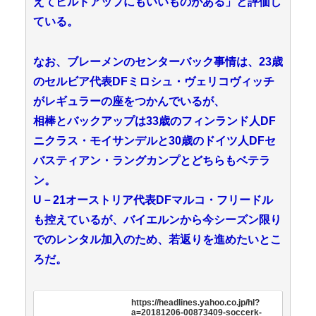
えてビルドアップにもいいものがある」と評価し
ている。
なお、ブレーメンのセンターバック事情は、23歳
のセルビア代表DFミロシュ・ヴェリコヴィッチ
がレギュラーの座をつかんでいるが、
相棒とバックアップは33歳のフィンランド人DF
ニクラス・モイサンデルと30歳のドイツ人DFセ
バスティアン・ラングカンプとどちらもベテラ
ン。
U－21オーストリア代表DFマルコ・フリードル
も控えているが、バイエルンから今シーズン限り
でのレンタル加入のため、若返りを進めたいとこ
ろだ。
https://headlines.yahoo.co.jp/hl?
a=20181206-00873409-soccerk-