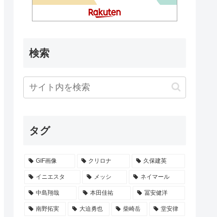
検索
タグ
GIF画像
クリロナ
久保建英
イニエスタ
メッシ
ネイマール
中島翔哉
本田佳祐
冨安健洋
南野拓実
大迫勇也
柴崎岳
堂安律