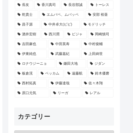
長友
香川真司
長谷部誠
トーレス
乾貴士
エムバペ、ムバッペ
安部 裕葵
昌子源
中井卓大(ピピ)
モドリッチ
酒井宏樹
西川潤
ビジャ
岡崎慎司
吉田麻也
中田英寿
中村俊輔
伊東純也
武藤嘉紀
上田綺世
ロナウジーニョ
鎌田大地
ジダン
板倉滉
ベッカム
遠藤航
鈴木優磨
西村拓真
伊藤達哉
佐々木翔
原口元気
リーガ
レアル
カテゴリー