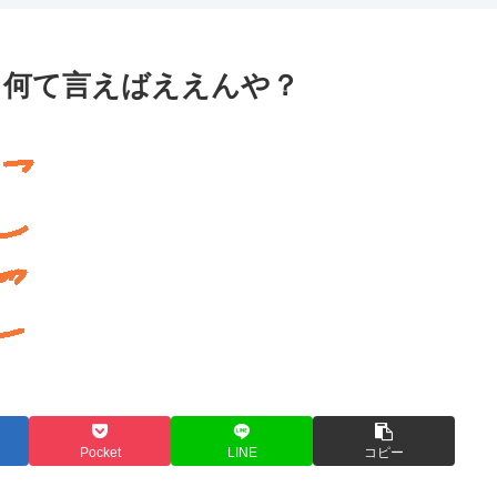
て何て言えばええんや？
Pocket
LINE
コピー