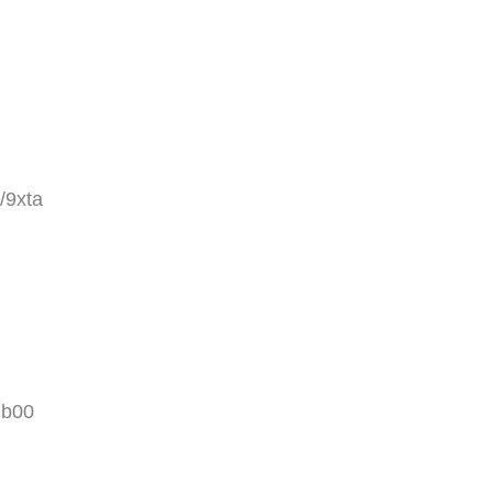
/9xta
Ib00