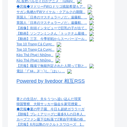
AC長野パルセイロがアニメ「Turkey...
◆悲報◆マドリーFWロドリゴ残留希望もア...
サガン鳥栖がFWマイケル・クアルクの期限...
英国人「日本のマスチェラーノだ」遠藤航、...
英国人「日本のマスチェラーノだ」遠藤航、...
【画像】街頭インタビューで巨乳の子が出て...
【動画】ソンフンミンさん「トッテナム最後...
【動画】三笘、今季初戦からスーパーゴール...
Top 10 Trang Cá Cược...
Top 10 Trang Cá Cược...
Kèo Thẻ Phạt | Những...
Kèo Thẻ Phạt | Những...
【悲報】職場で無能判定された人間って割と...
電話「ﾌﾟﾙﾙ」J( ‘ｰ`)し「はい」...
Powered by livedoor 相互RSS
妻との生活が、夫をうつへ追い込んだ現実
韓国警察、大韓サッカー協会を家宅捜索 ...
◆悲報◆夏の甲子園、今日も超絶ガララーガ
【朗報】プレミアリーグに最多9人の日本人...
カープファン最下位転落で2軍由宇球場の移...
【悲報】6月以降のヤクルトスワローズ 1...