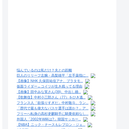
悩んでいるのは私だけ？夫との距離
巨人のリリーフ左腕・高梨雄平「左手薬指に...
【画像】NHK 久保田祐佳アナ、ブラタモ...
仮面ライダー←コイツが生き残ってる理由
【画像】田中みな実さん(39)、中出し婚...
【歌舞伎】中村小三郎さん（77）をひき逃...
フランス人「欲張りすぎだ」中村敬斗、ラン...
「歴代で最も偉大なバスケ選手は誰か？」ア...
フリーへ転身の高杉吏麒騎手に騎乗依頼なし...
外国人「2002年W杯は?」韓国サッカー...
【NBA】ニック・ナースもレブロン・ジェ...