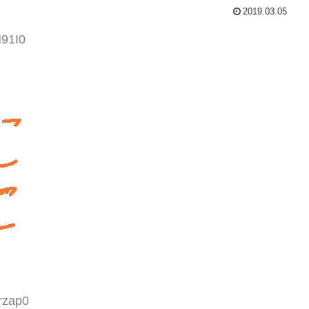
2019.03.05
N91I0
rzap0