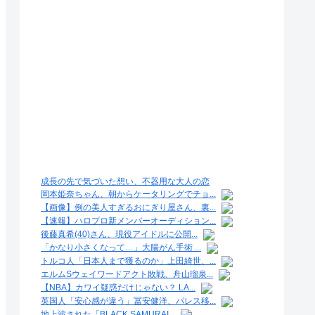
成長の先で気づいた想い、不器用な大人の恋
岡本姫奈ちゃん、朝からケータリングでチョ...
【画像】例の美人すぎるおにぎり屋さん、裏...
【速報】ハロプロ新メンバーオーディション...
後藤真希(40)さん、現役アイドルに公開...
「かなり小さくなって…」大腸がん手術 ...
トルコ人「日本人まで獲るのか」上田綺世、...
エルムSウェイワードアクト敗戦、舟山瑠泉...
【NBA】カワイ疑惑だけじゃない？ LA...
英国人「安心感が違う」冨安健洋、パレス移...
地上波された「BLACK SAMURAI...