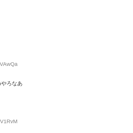
YwVAwQa
めやろなあ
IEV1RvM