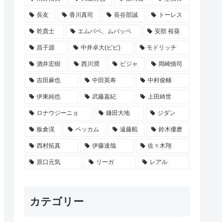
長友
香川真司
長谷部誠
トーレス
乾貴士
エムバペ、ムバッペ
安部 裕葵
昌子源
中井卓大(ピピ)
モドリッチ
酒井宏樹
西川潤
ビジャ
岡崎慎司
吉田麻也
中田英寿
中村俊輔
伊東純也
武藤嘉紀
上田綺世
ロナウジーニョ
鎌田大地
ジダン
板倉滉
ベッカム
遠藤航
鈴木優磨
西村拓真
伊藤達哉
佐々木翔
原口元気
リーガ
レアル
カテゴリー