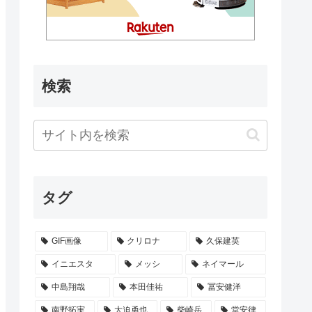
検索
タグ
GIF画像
クリロナ
久保建英
イニエスタ
メッシ
ネイマール
中島翔哉
本田佳祐
冨安健洋
南野拓実
大迫勇也
柴崎岳
堂安律