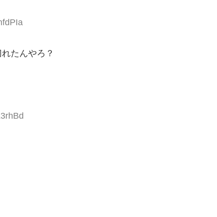
mfdPIa
切れたんやろ？
Z3rhBd