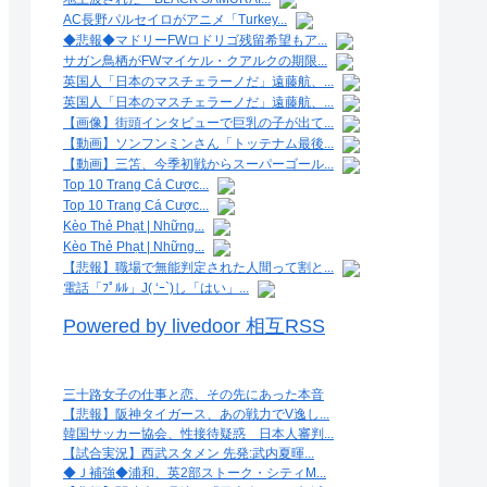
AC長野パルセイロがアニメ「Turkey...
◆悲報◆マドリーFWロドリゴ残留希望もア...
サガン鳥栖がFWマイケル・クアルクの期限...
英国人「日本のマスチェラーノだ」遠藤航、...
英国人「日本のマスチェラーノだ」遠藤航、...
【画像】街頭インタビューで巨乳の子が出て...
【動画】ソンフンミンさん「トッテナム最後...
【動画】三笘、今季初戦からスーパーゴール...
Top 10 Trang Cá Cược...
Top 10 Trang Cá Cược...
Kèo Thẻ Phạt | Những...
Kèo Thẻ Phạt | Những...
【悲報】職場で無能判定された人間って割と...
電話「ﾌﾟﾙﾙ」J( ‘ｰ`)し「はい」...
Powered by livedoor 相互RSS
三十路女子の仕事と恋、その先にあった本音
【悲報】阪神タイガース、あの戦力でV逸し...
韓国サッカー協会、性接待疑惑 日本人審判...
【試合実況】西武スタメン 先発:武内夏暉...
◆Ｊ補強◆浦和、英2部ストーク・シティM...