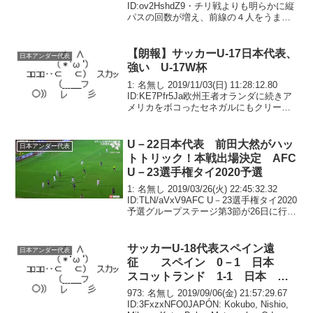
ID:ov2HshdZ9・チリ戦よりも明らかに縦
パスの回数が増え、前線の４人をうまく
使って攻撃を組み立てていた。ウルグア
イ戦は、三好康児が南米の雄相手に一歩
も引かない気持ちの...
【朗報】サッカーU-17日本代表、
日本アンダー代表
強い U-17W杯
1: 名無し 2019/11/03(日) 11:28:12.80
ID:KE7Pfr5Ja欧州王者オランダに続きア
メリカをボコったセネガルにもクリーン
シートで勝った模様
U－22日本代表 前田大然がハッ
日本アンダー代表
トトリック！本戦出場決定 AFC
U－23選手権タイ2020予選
1: 名無し 2019/03/26(火) 22:45:32.32
ID:TLN/aVxV9AFC U－23選手権タイ2020
予選グループステージ第3節が26日に行わ
れ、U－22日本代表とU－22ミャンマー代
表と対戦した。 試合はこのまま7－...
サッカーU-18代表スペイン遠
日本アンダー代表
征 スペイン 0－1 日本
スコットランド 1-1 日本 桜
川ソロモン、大森真吾ゴール
973: 名無し 2019/09/06(金) 21:57:29.67
ID:3FxzxNFO0JAPÓN: Kokubo, Nishio,