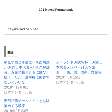
301 Moved Permanently
hayabusa9.5ch.net
関連
桐光学園２年生エース西川潤
ポーランドU-20W杯 U-20日
がU-19日本代表入り!! 久保建
本代表メンバー21人を発
英、斉藤光毅とともに飛び
表 西川潤、郷家、齊藤等
級！ ただ、選手権に影響で
2019年5月15日
ないといいな
日本アンダー代表
2018年12月8日
日本アンダー代表
安部裕葵チームメイトとも馴
染めてる模様
2019年9月23日