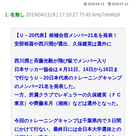
2019.04.13
2019.07.12
1:
名無し
2019/04/11(木) 17:10:27.75 ID:AHp7nbWq9
【Ｕ－20代表】候補合宿メンバー21名を発表！
安部裕葵や西川潤が選出、久保建英は選外に
西川潤と斉藤光毅が飛び級でメンバー入り
日本サッカー協会は４月11日、14日から16日ま
で行なうＵ－20日本代表のトレーニングキャンプ
のメンバー21名を発表した。
一方、所属クラブでレギュラーの久保建英（ＦＣ
東京）や齊藤未月（湘南）などは選外となった。
今回のトレーニングキャンプは千葉県内で３日間
にかけて行ない、最終日には全日本大学選抜との