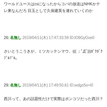
ワールドユースはcsになったからコパの放送はNHKかテ
レ東なんだろ 目玉として久保建英を連れていくのか
26:
名無し
2019/04/11(木) 17:47:33.58 ID:IO9GyGve0
さいとうこうきが、ミツカッテシマウ、((( ；ﾟДﾟ)))ｶﾞｸｶﾞｸ
ﾌﾞﾙﾌﾞﾙ。
29:
名無し
2019/04/11(木) 17:49:50.61 ID:wdgs5o+l0
西川って、あの話題性だけで実際はポンコツだった西川？