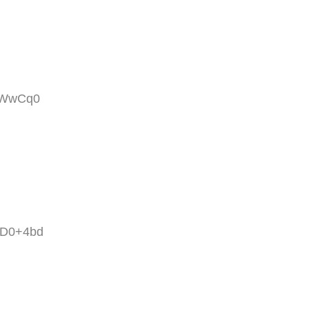
obWwCq0
RD0+4bd