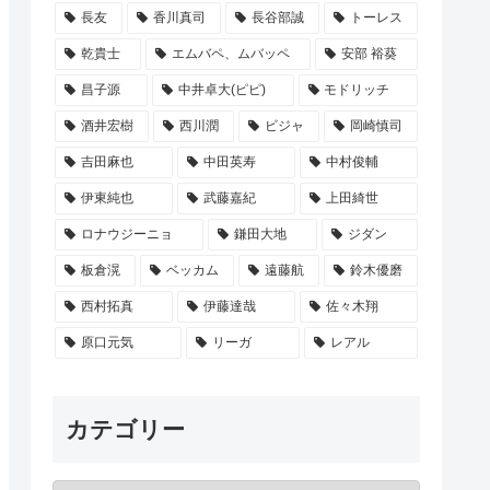
長友
香川真司
長谷部誠
トーレス
乾貴士
エムバペ、ムバッペ
安部 裕葵
昌子源
中井卓大(ピピ)
モドリッチ
酒井宏樹
西川潤
ビジャ
岡崎慎司
吉田麻也
中田英寿
中村俊輔
伊東純也
武藤嘉紀
上田綺世
ロナウジーニョ
鎌田大地
ジダン
板倉滉
ベッカム
遠藤航
鈴木優磨
西村拓真
伊藤達哉
佐々木翔
原口元気
リーガ
レアル
カテゴリー