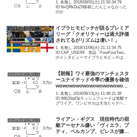
1: 名無し 2018/09/01(土) 21:50:34.79
ID:NxQRkDuZ0移籍したんじゃなかった
のか
イブラヒモビッチが語るプレミア
イングランド（プレミア）
リーグ「クオリティーは過大評価
されてるがリズムは凄い！」
1: 名無し 2018/11/06(火) 21:11:34.75
ID:CAP_USER9 英誌『FourFourTwo』
のインタビューでイブラヒモビッチは、
「長いキャリアで様々な国やクラブを経
験してきた」と、プレミア挑戦を決めた
時のことを...
【朗報】ワイ最強のマンチェスタ
イングランド（プレミア）
ーユナイテッド今季の優勝を確信
wowowowowowowowowowowo
wowowowo
1: 名無し 2019/08/13(火) 11:48:21.38
ID:99625tpOpラッシュフォードは覚醒マ
グワイア、ワンビサカは大当たりデヘア
も期待できる
ライアン・ギグス 現役時代の宿
イングランド（プレミア）
敵アーセナル嫌い「ヴィエラ、プ
ティ、ベルカンプ、ピレスが嫌い