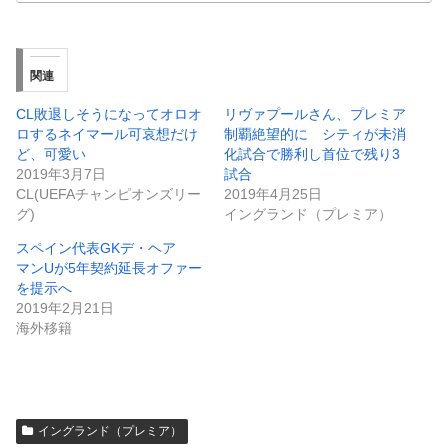
関連
CL敗退しそうになってオロオ
リヴァプールさん、プレミア
ロするネイマール可哀想だけ
制覇絶望的に シティが未消
ど、可愛い
化試合で勝利し首位で残り3
2019年3月7日
試合
CL(UEFAチャンピオンズリー
2019年4月25日
グ)
イングランド（プレミア）
スペイン代表GKデ・ヘア
マンUが5年契約延長オファー
を提示へ
2019年2月21日
海外移籍
イングランド（プレミア）