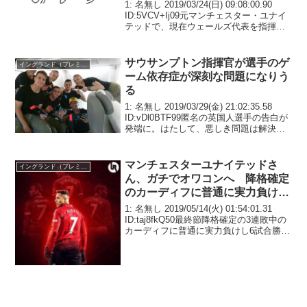
だった」
1: 名無し 2019/03/24(日) 09:08:00.90
ID:5VCV+Ij09元マンチェスター・ユナイ
テッドで、現在ウェールズ代表を指揮す
るライアン・ギグス監督は、現役時代の
アーセナル嫌いを告白した。1990年代後
半から激しいラ...
サウサンプトン指揮官が選手のゲ
イングランド（プレミア）
ーム依存症が深刻な問題になりう
る
1: 名無し 2019/03/29(金) 21:02:35.58
ID:vDl0BTF99匿名の英国人選手の告白が
発端に。はたして、悪しき問題は解決さ
れるのだろうか。現地時間３月31日のブ
ライトン戦に向けた記者会見に臨んだサ
ウサンプトンのラ...
マンチェスターユナイテッドさ
イングランド（プレミア）
ん、ガチでオワコンへ 降格確定
のカーディフに普通に実力負けし
てしまう
1: 名無し 2019/05/14(火) 01:54:01.31
ID:taj8fkQ50最終節降格確定の3連敗中の
カーディフに普通に実力負けし6試合勝ち
なしでシーズンを終えた模様