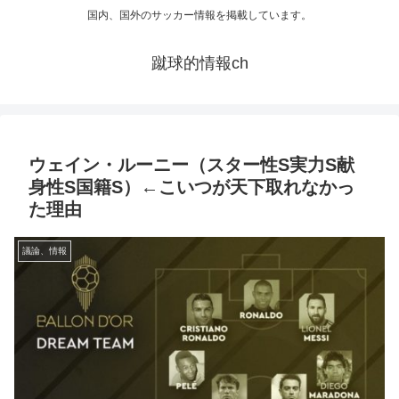
国内、国外のサッカー情報を掲載しています。
蹴球的情報ch
ウェイン・ルーニー（スター性S実力S献
身性S国籍S）←こいつが天下取れなかっ
た理由
議論、情報