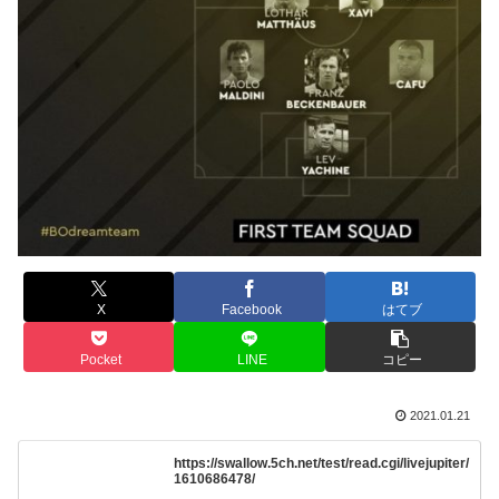
X
Facebook
はてブ
Pocket
LINE
コピー
2021.01.21
https://swallow.5ch.net/test/read.cgi/livejupiter/
1610686478/