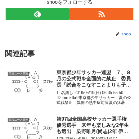
shooをフォローする
shoo
関連記事
東京都少年サッカー連盟 ７、８
高校ユース関連
月の公式戦を全面的に禁止 委員
長「試合をこなすことよりも子供
の命、安全が大切だ」
1: 名無し 2019/05/19(日) 06:35:55.50
ID:imrnkIbr9東京都少年サッカー、夏の公
式戦禁止 異例の熱中症対策夏の猛暑に
備え、東京都少年サッカー連盟が今年か
ら７、８月の公式戦を全面的に禁止す
る。昨年までは小学...
第97回全国高校サッカー選手権
高校ユース関連
優秀選手 来年も楽しみな2年生
も選出 染野唯月(尚志)2年 伊藤
綾汰(尚志)2年 西川潤(桐光学園)2
179: 蹴球な名無し 2019/01/14(月)