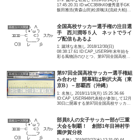
年 谷内田哲平(帝京長岡)2年
17:45:20.31 ID:wCC3B8hX0優秀選手GK
飯田雅浩(青森山田)松原颯汰(流経大柏)1
年八井田舜(岡山学芸館)松田亮(東福岡)DF
豊島基矢(青森山田)三國ケネディエブス
(青...
全国高校サッカー選手権の注目選
高校ユース関連
手 西川潤等５人 ネットでライ
ブ配信もあるよ
1: 蹴球な名無し 2018/12/30(日)
08:38:17.61 ID:CAP_USER9年末年始を
彩る風物詩のひとつ、第97回全国高校サ
ッカー選手権大会が30日から首都圏の9会
場を舞台に開催される。連覇を目指す前
橋育英（群馬県代表）...
第97回全国高校サッカー選手権組
高校ユース関連
み合わせ 開幕戦は駒沢大高（東
京B）－那覇西（沖縄）
1: 名無し 2018/11/19(月) 15:25:36.66
ID:CAP_USER948代表校が参加して12月
30日に開幕する第97回全国高校サッカー
選手権の組み合わせ抽選会が19日、都内
で行われた。開幕戦は駒沢大高（東京B）
－那覇西...
部員8人の女子サッカー部が三重
高校ユース関連
大会を制覇！ 創部1年目神村学
園伊賀分校
1: 名無し 2019/02/27(水) 12:31:00.44