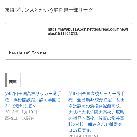
東海プリンスとかいう静岡県一部リーグ
https://hayabusa9.5ch.net/test/read.cgi/mnews
plus/1541921813/
hayabusa9.5ch.net
関連
第97回全国高校サッカー選手
第97回全国高校サッカー選手
権 浜松開誠館、静岡学園に
権 全出場48校が決定！初出
2-1で勝利し初V
場は静岡の浜松開誠館高校、
2018年11月19日
大阪の大阪学院大高校、広島
高校ユース関連
の瀬戸内高校、佐賀の龍谷高
校の4校 組み合わせ抽選会
は19日実施
2018年11月19日