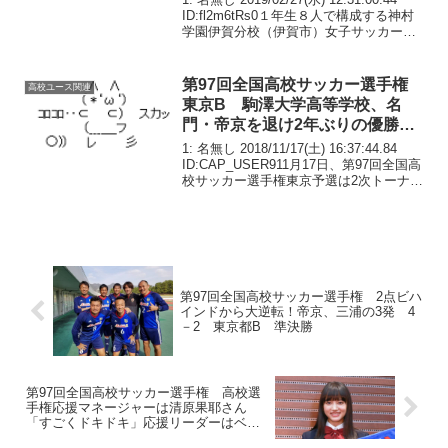
ID:fl2m6tRs0１年生８人で構成する神村
学園伊賀分校（伊賀市）女子サッカー部
が、１月から２月にかけ、スポーツの杜
鈴鹿などで開かれた第18回三重県高校女
子サッカー新人大...
第97回全国高校サッカー選手権
高校ユース関連
東京B 駒澤大学高等学校、名
門・帝京を退け2年ぶりの優勝
帝京9年ぶりの出場ならず
1: 名無し 2018/11/17(土) 16:37:44.84
ID:CAP_USER911月17日、第97回全国高
校サッカー選手権東京予選は2次トーナメ
ントBブロック決勝が行われ駒澤大学高等
学校が帝京を2-1で退け優勝を果たした。
9年ぶ...
第97回全国高校サッカー選手権 2点ビハ
インドから大逆転！帝京、三浦の3発 4
－2 東京都B 準決勝
第97回全国高校サッカー選手権 高校選
手権応援マネージャーは清原果耶さん
「すごくドキドキ」応援リーダーはベテ
ィスのMF乾貴士