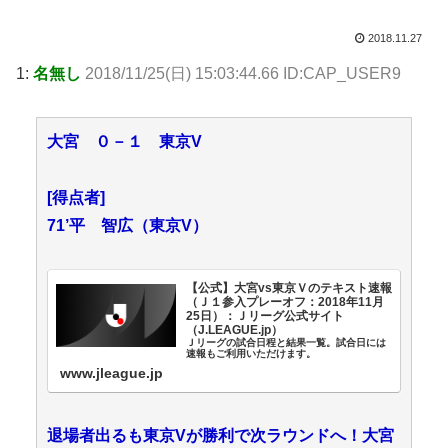
2018.11.27
1:
名無し
2018/11/25(日) 15:03:44.66 ID:CAP_USER9
大宮 ０－１ 東京V
[得点者]
71’平 智広（東京V）
【公式】大宮vs東京Ｖのテキスト速報
（Ｊ１参入プレーオフ：2018年11月
25日）：Ｊリーグ公式サイト
（J.LEAGUE.jp）
Ｊリーグの試合日程と結果一覧。試合日には
速報もご利用いただけます。
www.jleague.jp
退場者出るも東京Vが勝利で次ラウンドへ！大宮