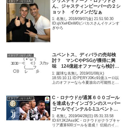
クリスティアーノ・ロナウドさ
イタリア（セリエA）
ん、ジャスティンビーバーの２シ
ョット イケメンだなぁ
1: 名無し 2018/09/07(金) 21:51:50.30
ID:qVXeHDnW0ビバカスさんイケメンす
ぎやろ
ユベントス、ディバラの売却検
イタリア（セリエA）
討？ マンCやPSGが獲得に興
味 124億超オファーなら検討の
模様
1: 蹴球な名無し 2019/01/08(火)
18:55:10.11 ID:PERYJ0Kc91億ユーロ以
上のオファーなら今夏放出の可能性と伊
紙が報道ユベントスのアルゼンチン代表
FWパオロ・ディバラに対して、バイエル
ンやパリ・サンジェルマ...
C・ロナウドが通算６００ゴール
イタリア（セリエA）
を達成もナインゴランのスーパー
ゴールでインテル1-1ユベント
ス
1: 名無し 2019/04/28(日) 05:31:33.58
ID:6YJK2Ass9C・ロナウドがクラブキャ
リア通算600ゴールを達成！ 伝統のイタ