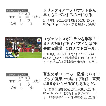
リア・ダービーはインテルの奮闘が目立
ち…ナインゴランのスーパーゴールで幕
開けとなったダ...
クリスティアーノロナウドさん、
イタリア（セリエA）
早くもユベントスの王になる
1: 名無し 2018/08/19(日) 00:39:10.35
ID:Vjj8ftTp0ワントップ器用される模様
ユヴェントスがミランを撃破！古
イタリア（セリエA）
巣との対戦するイグアインはPK
失敗＆退場 Cロナウドゴール
12試合8ゴール
1: 名無し 2018/11/12(月) 09:18:26.44
ID:CAP_USER9現地時間11日、イタリ
ア・セリエAは第12節が行われ、ミラン
とユヴェントスが対戦した。ミランとし
ては0-0の時間帯を少しでも長く続けたい
ところだったが...
富安のボローニャ 監督ミハイロ
イタリア（セリエA）
ビッチ健康上の理由で退任 富安
にSBをやらせる案もあるけど監
督いなくなるから不明な状態に
72: 名無し 2019/07/13(土) 09:07:20.34
ID:n6JctXkH0【悲報】富安のボローニ
ャ、昨季後半チームを躍進させた監督が
健康上の理由で退任