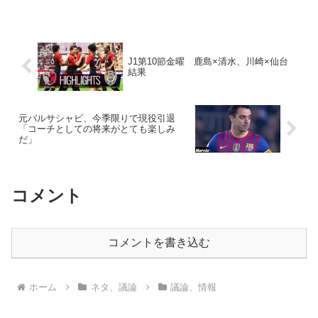
J1第10節金曜 鹿島×清水、川崎×仙台
結果
元バルサシャビ、今季限りで現役引退
「コーチとしての将来がとても楽しみ
だ」
コメント
コメントを書き込む
ホーム
ネタ、議論
議論、情報