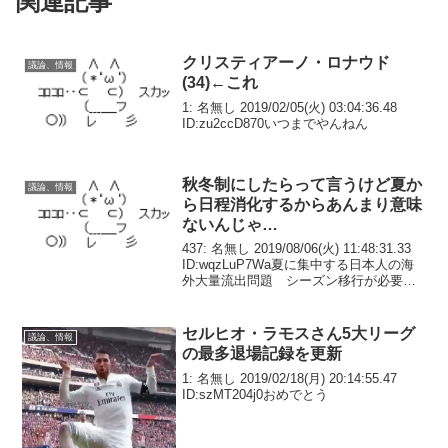
関連記事
クリスティアーノ・ロナウド
議論、情報
(34)←これ
1: 名無し 2019/02/05(火) 03:04:36.48
ID:zu2ccD870いつまでやんねん
秋冬制にしたらって言うけど夏か
議論、情報
ら日程消化するからあんまり意味
ないんじゃ…
437: 名無し 2019/08/06(火) 11:48:31.33
ID:wqzLuP7Wa夏に集中する日本人の海
外大量流出問題 シーズン移行が必要で
はないか？いい加減早く移行すれば良い
のにな461: 名無し 2019/08/06(火) ...
セルヒオ・ラモスさん5大リーグ
議論、情報
の最多退場記録を更新
1: 名無し 2019/02/18(月) 20:14:55.47
ID:szMT204j0おめでとう