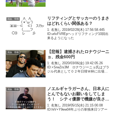
リフティングとサッカーのうまさ
議論、情報
はどれくらい関係ある？
1: 名無し 2019/02/28(木) 17:56:58.445
ID:urlxFVREpヘッドリフティング10回出
来るようになった
【悲報】逮捕されたロナウジーニ
議論、情報
ョ、残金600円
1: 名無し 2020/03/06(金) 19:42:05.26
ID:+SrwZrs3M ロナウジーニョ氏はブラ
ジル代表として０２年日韓Ｗ杯に出場。
スペイン１部バルセロナ所属時代の０
４、０５年には２年連続で国際サッカー
連盟（ＦＩＦＡ）年間...
ノエルギャラガーさん、日本人に
議論、情報
とんでもないお願いをしてしま
う！ シティ優勝で機嫌が良さそ
う
1: 名無し 2019/05/15(水) 21:15:00.08
ID:hiV+Y9ew04年ぶりの単独来日ツアー