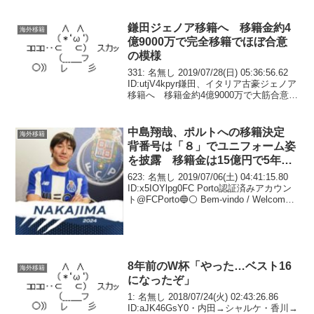
鎌田ジェノア移籍へ 移籍金約4
海外移籍
億9000万で完全移籍でほぼ合意
の模様
331: 名無し 2019/07/28(日) 05:36:56.62
ID:utjV4kpyr鎌田、イタリア古豪ジェノア
移籍へ 移籍金約4億9000万で大筋合意ほ
ぼ決まりなのねがんばれ332: 名無し
2019/07/28(日) 05:39...
中島翔哉、ポルトへの移籍決定
海外移籍
背番号は「８」でユニフォーム姿
を披露 移籍金は15億円で5年契
約
623: 名無し 2019/07/06(土) 04:41:15.80
ID:x5IOYlpg0FC Porto認証済みアカウン
ト@FCPorto🔵⚪ Bem-vindo / Welcome /
ようこそ Shoya Nakajima 🇯🇵#...
8年前のW杯「やった…ベスト16
海外移籍
になったぞ」
1: 名無し 2018/07/24(火) 02:43:26.86
ID:aJK46GsY0・内田→シャルケ・香川→