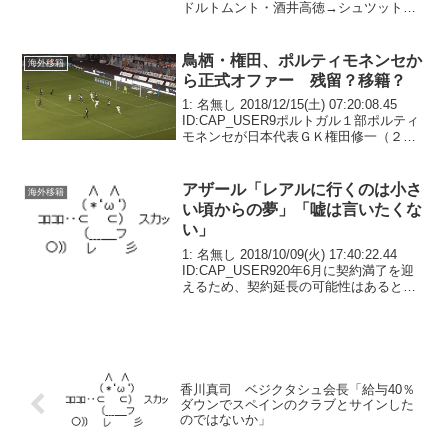
ドルトムント・酒井高徳→シュツットガ
ルト・岡崎→シュツットガルト・矢野→
フライブルク・細貝→アウクスブルク・
長友→チェゼーナ日...
鳥栖・権田、ポルティモネンセか
海外移籍
ら正式オファー 残留？移籍？
1: 名無し 2018/12/15(土) 07:20:08.45
ID:CAP_USER9ポルトガル１部ポルティ
モネンセが日本代表ＧＫ権田修一（２９
＝鳥栖）の獲得に乗り出していることが
１４日、分かった。複数の関係者による
と正式オファーを提示...
アザール「レアルに行くのは小さ
海外移籍
い頃からの夢」「嘘は言いたくな
い」
1: 名無し 2018/10/09(火) 17:40:22.44
ID:CAP_USER920年6月に契約満了を迎
えるため、契約延長の可能性はあるとし
つつも明言は避けている。「『今、新し
い契約を結んでいるところだ』とは言え
ないけど、これから...
香川真司 ベジクタシュ会長「給与40％
ダウンでスペインのクラブとサインした
のではないか」